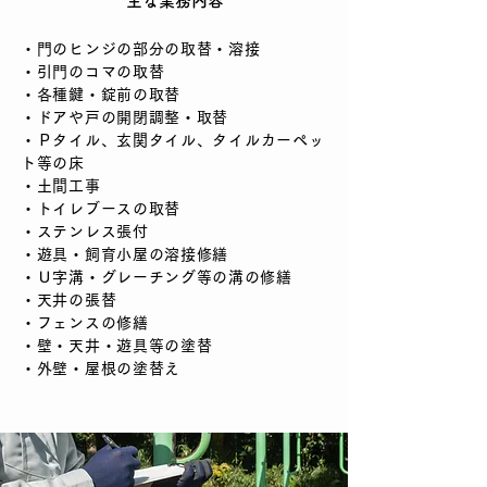
主な業務内容
・門のヒンジの部分の取替・溶接
・引門のコマの取替
・
各種鍵・錠前の取替
・ドアや戸の開閉調整・取替
・
Ｐタイル、玄関タイル、タイルカーペッ
ト等の床
・土間工事
・トイレブースの取替
・ステンレス張付
・遊具・飼育小屋の溶接修繕
・Ｕ字溝・グレーチング等の溝の修繕
・天井の張替
・フェンスの修繕
・壁・天井・遊具等の塗替
・外壁・屋根の塗替え