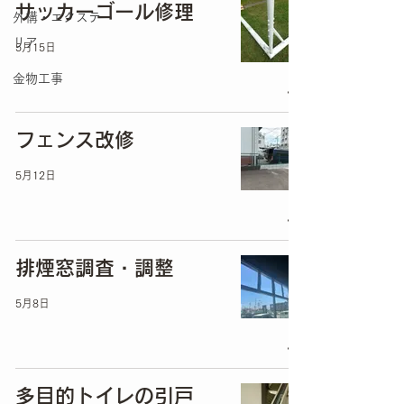
サッカーゴール修理
外構・エクステ
リア
5月15日
金物工事
フェンス改修
5月12日
排煙窓調査・調整
5月8日
多目的トイレの引戸