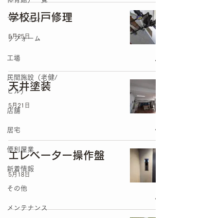
学校引戸修理
マンション
5月25日
リフォーム
工場
民間施設（老健/
天井塗装
ビル）
5月21日
店舗
居宅
便利屋業
エレベーター操作盤
新着情報
5月18日
その他
メンテナンス