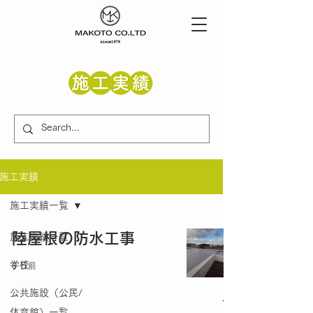
施工実績
施工実績一覧
陸屋根の防水工事
施工実績一覧
学校
6 日前
公共施設（公民/
体育館）一覧