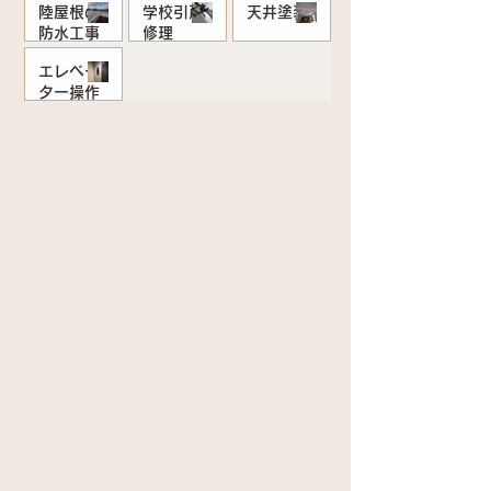
陸屋根の
学校引戸
天井塗装
防水工事
修理
5月21日
エレベー
6 日前
5月25日
ター操作
盤
5月18日