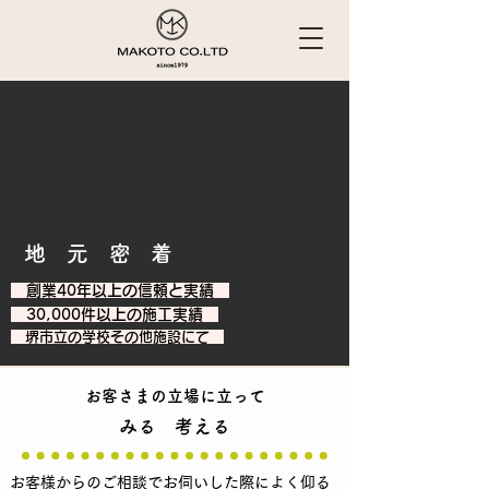
地
元
密
着
創業40年以上の信頼と実績
30,000件以上の施工実績
​ 堺市立の学校その他施設にて
お客さまの立場に立って
みる 考える
お客様からのご相談でお伺いした際によく仰る