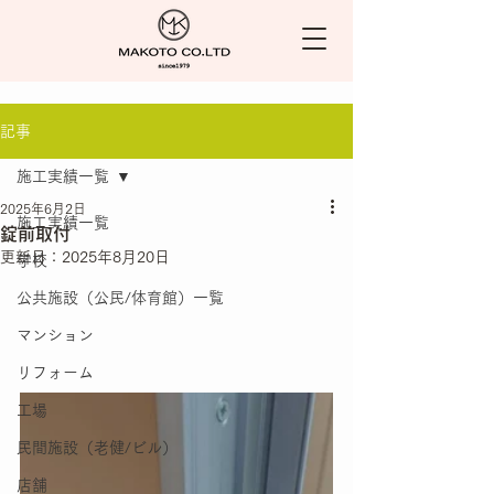
記事
施工実績一覧
2025年6月2日
施工実績一覧
錠前取付
更新日：
2025年8月20日
学校
公共施設（公民/体育館）一覧
マンション
リフォーム
工場
民間施設（老健/ビル）
店舗