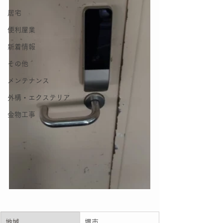
居宅
便利屋業
新着情報
その他
メンテナンス
外構・エクステリア
金物工事
地域
堺市