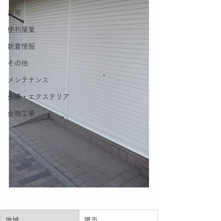
居宅
便利屋業
新着情報
その他
メンテナンス
外構・エクステリア
金物工事
地域
堺市