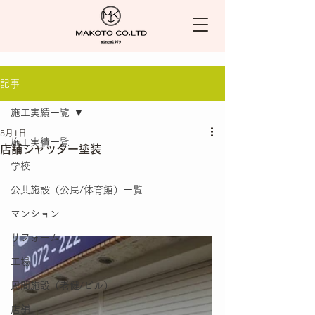
記事
施工実績一覧
5月1日
施工実績一覧
店舗シャッター塗装
学校
公共施設（公民/体育館）一覧
マンション
リフォーム
工場
民間施設（老健/ビル）
店舗