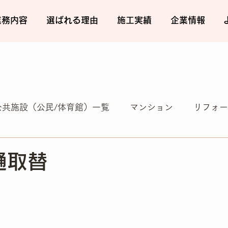
業務内容
選ばれる理由
施工実績
企業情報
公共施設（公民/体育館）一覧
マンション
リフォー
店舗
居宅
便利屋業
新着情報
その他
樋取替
金物工事