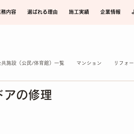
業務内容
選ばれる理由
施工実績
企業情報
公共施設（公民/体育館）一覧
マンション
リフォー
店舗
居宅
便利屋業
新着情報
その他
ドアの修理
金物工事