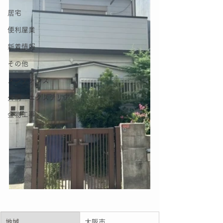
居宅
便利屋業
新着情報
その他
メンテナンス
外構・エクステリア
金物工事
地域
大阪市