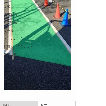
居宅
便利屋業
新着情報
その他
メンテナンス
外構・エクステリア
金物工事
地域
堺市