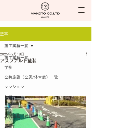
記事
施工実績一覧
2025年2月18日
施工実績一覧
アスファルト塗装
学校
公共施設（公民/体育館）一覧
マンション
リフォーム
工場
民間施設（老健/ビル）
店舗